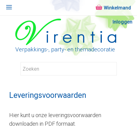
Menu
Ga
Inloggen
naar
de
inhoud
Verpakkings-, party- en themadecoratie
Leveringsvoorwaarden
Hier kunt u onze leveringsvoorwaarden
downloaden in PDF formaat.