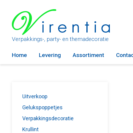
Ga
naar
de
inhoud
Verpakkings-, party- en themadecoratie
Home
Levering
Assortiment
Conta
Uitverkoop
Gelukspoppetjes
Verpakkingsdecoratie
Krullint