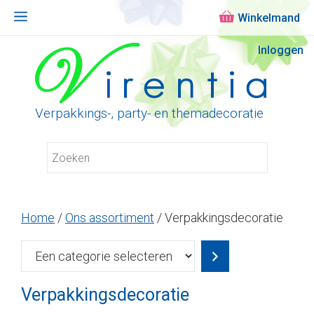
Menu
Ga
Inloggen
naar
de
inhoud
Verpakkings-, party- en themadecoratie
Home
/
Ons assortiment
/ Verpakkingsdecoratie
Een
categorie
selecteren
Verpakkingsdecoratie