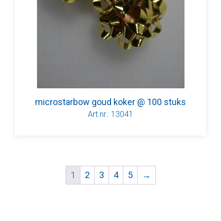
microstarbow goud koker @ 100 stuks
Art.nr.: 13041
1
2
3
4
5
→