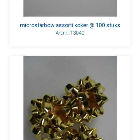
microstarbow assorti koker @ 100 stuks
Art.nr.: 13040