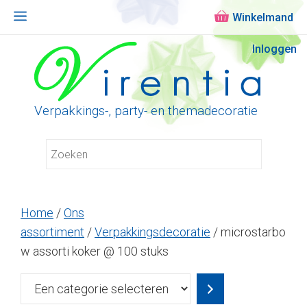
Menu
Ga
Inloggen
naar
de
inhoud
Verpakkings-, party- en themadecoratie
Home
/
Ons
assortiment
/
Verpakkingsdecoratie
/ microstarbo
w assorti koker @ 100 stuks
Een
categorie