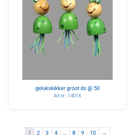
gelukskikker groot ds @ 50
Art.nr.: 14016
1
2
3
4
…
8
9
10
→