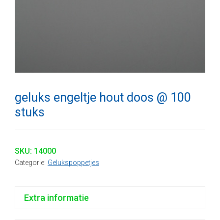
geluks engeltje hout doos @ 100
stuks
SKU:
14000
Categorie:
Gelukspoppetjes
Extra informatie