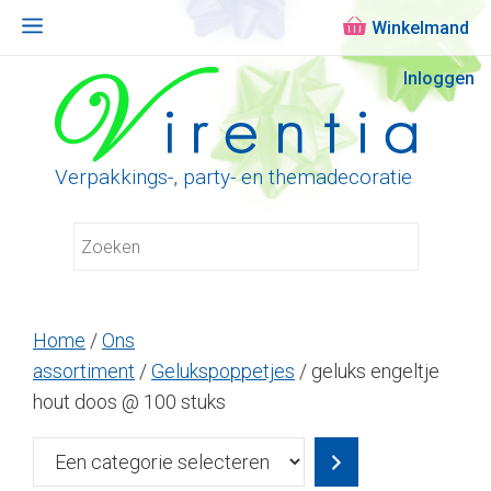
Menu
Ga
Inloggen
naar
de
inhoud
Verpakkings-, party- en themadecoratie
Home
/
Ons
assortiment
/
Gelukspoppetjes
/ geluks engeltje
hout doos @ 100 stuks
Een
categorie