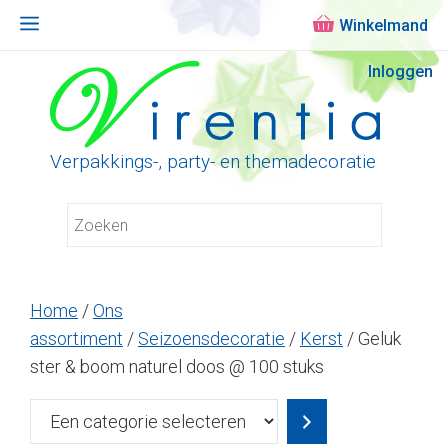
Menu
Ga
Inloggen
naar
de
inhoud
Verpakkings-, party- en themadecoratie
Home
/
Ons
assortiment
/
Seizoensdecoratie
/
Kerst
/ Geluk
ster & boom naturel doos @ 100 stuks
Een
categorie