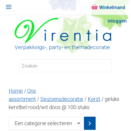
Menu
Ga
Inloggen
naar
de
inhoud
Verpakkings-, party- en themadecoratie
Home
/
Ons
assortiment
/
Seizoensdecoratie
/
Kerst
/ geluks
kerstbel rood/wit doos @ 100 stuks
Een
categorie