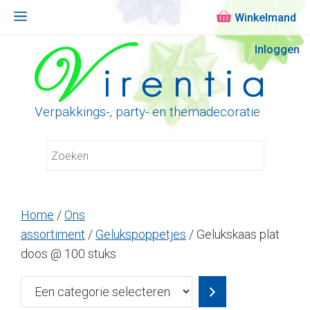
Menu
Ga
Inloggen
naar
de
inhoud
Verpakkings-, party- en themadecoratie
Home
/
Ons
assortiment
/
Gelukspoppetjes
/ Gelukskaas plat
doos @ 100 stuks
Een
categorie