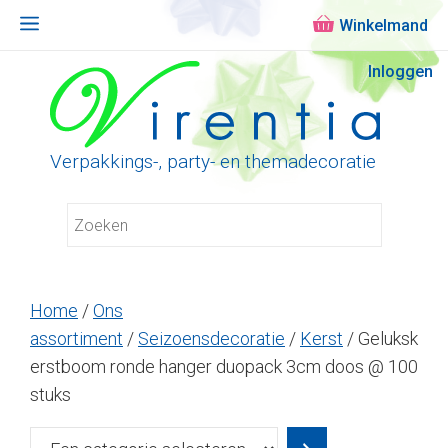
Menu
Ga
Inloggen
naar
de
inhoud
Verpakkings-, party- en themadecoratie
Home
/
Ons
assortiment
/
Seizoensdecoratie
/
Kerst
/ Geluksk
erstboom ronde hanger duopack 3cm doos @ 100
stuks
Een