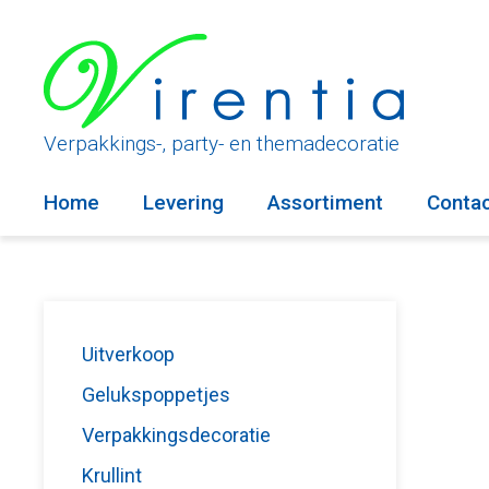
Ga
naar
de
inhoud
Verpakkings-, party- en themadecoratie
Home
Levering
Assortiment
Conta
Uitverkoop
Gelukspoppetjes
Verpakkingsdecoratie
Krullint