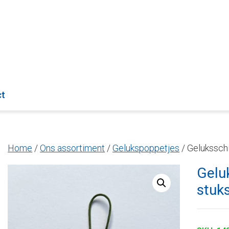
ct
Home
/
Ons assortiment
/
Gelukspoppetjes
/ Gelukssch
Gelu
stuk