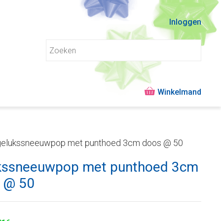
Inloggen
gelukssneeuwpop met punthoed 3cm doos @ 50
kssneeuwpop met punthoed 3cm
 @ 50