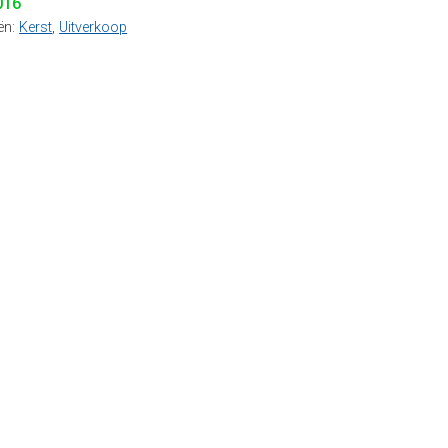
016
ën:
Kerst
,
Uitverkoop