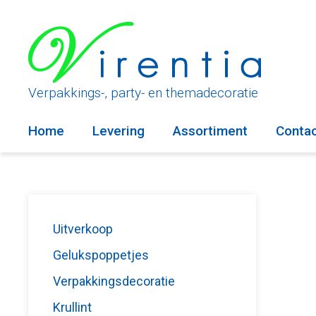
Ga
naar
de
inhoud
Verpakkings-, party- en themadecoratie
Home
Levering
Assortiment
Conta
Uitverkoop
Gelukspoppetjes
Verpakkingsdecoratie
Krullint