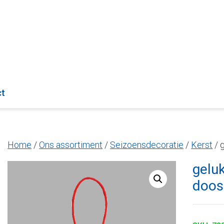
ct
Home
/
Ons assortiment
/
Seizoensdecoratie
/
Kerst
/ 
gelu
doos