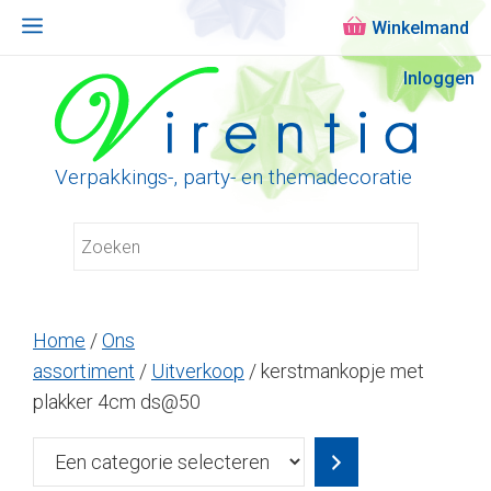
Menu
Ga
Inloggen
naar
de
inhoud
Verpakkings-, party- en themadecoratie
Home
/
Ons
assortiment
/
Uitverkoop
/ kerstmankopje met
plakker 4cm ds@50
Een
categorie