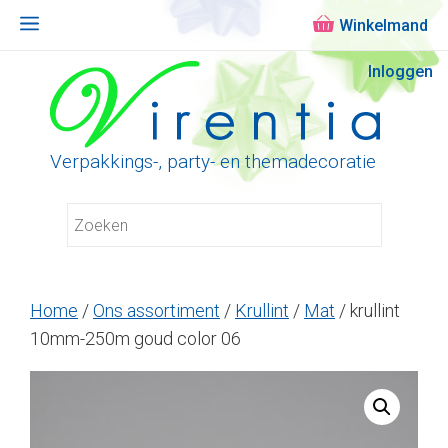
Menu
Ga
Inloggen
naar
de
inhoud
Verpakkings-, party- en themadecoratie
Home
/
Ons assortiment
/
Krullint
/
Mat
/ krullint
10mm-250m goud color 06