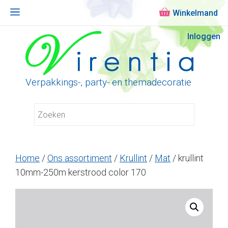
Menu
Ga
Inloggen
naar
de
inhoud
Verpakkings-, party- en themadecoratie
Home
/
Ons assortiment
/
Krullint
/
Mat
/ krullint
10mm-250m kerstrood color 170