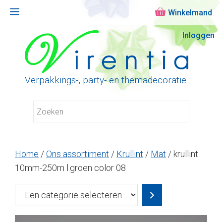
Menu
Ga
Inloggen
naar
de
inhoud
Verpakkings-, party- en themadecoratie
Home
/
Ons assortiment
/
Krullint
/
Mat
/ krullint
10mm-250m l.groen color 08
Een
categorie
selecteren