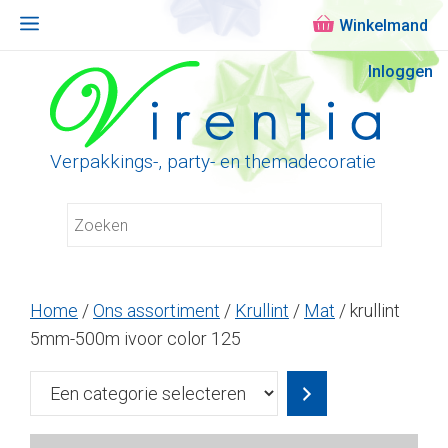
Menu
Ga
Inloggen
naar
de
inhoud
Verpakkings-, party- en themadecoratie
Home
/
Ons assortiment
/
Krullint
/
Mat
/ krullint
5mm-500m ivoor color 125
Een
categorie
selecteren