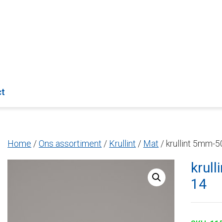
ct
Home
/
Ons assortiment
/
Krullint
/
Mat
/ krullint 5mm-5
krul
14