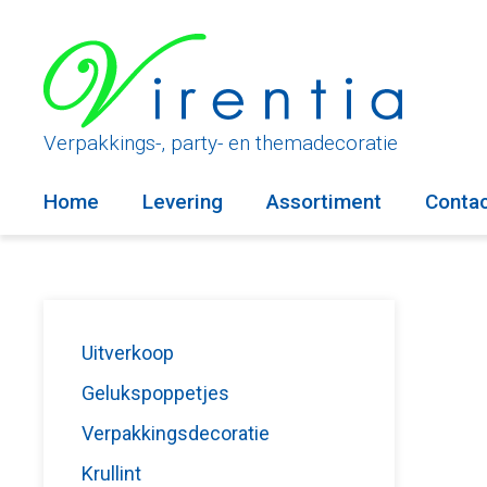
Ga
naar
de
inhoud
Verpakkings-, party- en themadecoratie
Home
Levering
Assortiment
Conta
Uitverkoop
Gelukspoppetjes
Verpakkingsdecoratie
Krullint