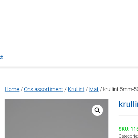
ct
Home
/
Ons assortiment
/
Krullint
/
Mat
/ krullint 5mm-
krul
SKU:
11
Categorie