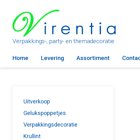
Ga
naar
de
inhoud
Verpakkings-, party- en themadecoratie
Home
Levering
Assortiment
Conta
Uitverkoop
Gelukspoppetjes
Verpakkingsdecoratie
Krullint