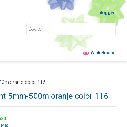
Inloggen
500m oranje color 116
lint 5mm-500m oranje color 116
530
:
Mat