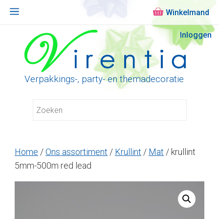
Menu
Ga
Inloggen
naar
de
inhoud
Verpakkings-, party- en themadecoratie
Home
/
Ons assortiment
/
Krullint
/
Mat
/ krullint
5mm-500m red lead