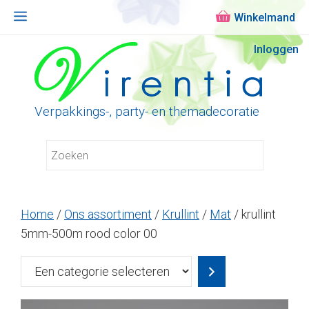
Menu
Ga
Inloggen
naar
de
inhoud
Verpakkings-, party- en themadecoratie
Home
/
Ons assortiment
/
Krullint
/
Mat
/ krullint
5mm-500m rood color 00
Een
categorie
selecteren