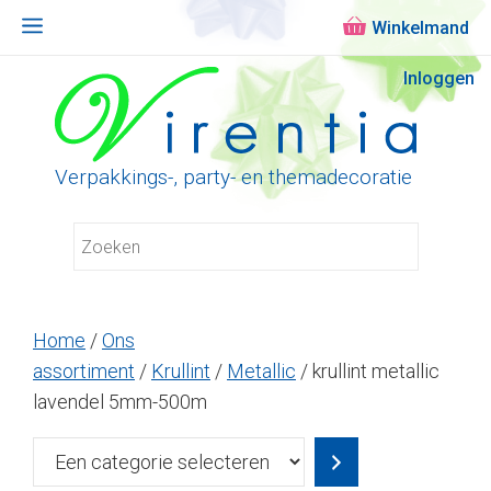
Menu
Ga
Inloggen
naar
de
inhoud
Verpakkings-, party- en themadecoratie
Home
/
Ons
assortiment
/
Krullint
/
Metallic
/ krullint metallic
lavendel 5mm-500m
Een
categorie