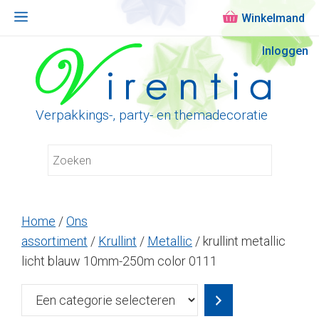
Menu
Ga
Inloggen
naar
de
inhoud
Verpakkings-, party- en themadecoratie
Home
/
Ons
assortiment
/
Krullint
/
Metallic
/ krullint metallic
licht blauw 10mm-250m color 0111
Een
categorie