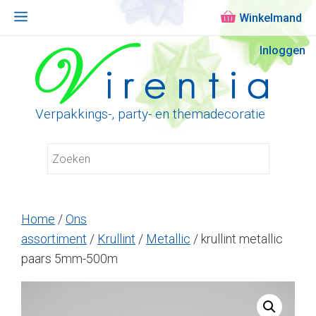
Menu
Ga
Inloggen
naar
de
inhoud
Verpakkings-, party- en themadecoratie
Home
/
Ons
assortiment
/
Krullint
/
Metallic
/ krullint metallic
paars 5mm-500m