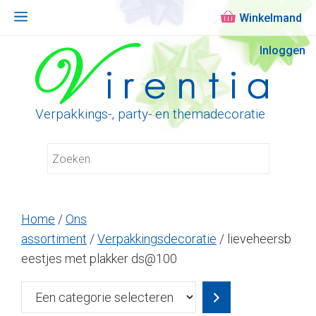
Menu
Ga
Inloggen
naar
de
inhoud
Verpakkings-, party- en themadecoratie
Home
/
Ons
assortiment
/
Verpakkingsdecoratie
/ lieveheersb
eestjes met plakker ds@100
Een
categorie