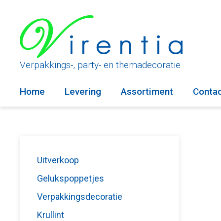
Ga
naar
de
inhoud
Verpakkings-, party- en themadecoratie
Home
Levering
Assortiment
Conta
Uitverkoop
Gelukspoppetjes
Verpakkingsdecoratie
Krullint