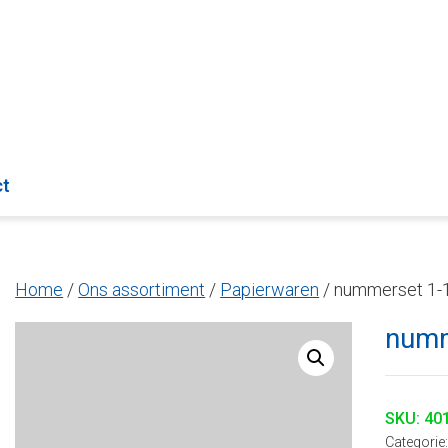
ct
Home
/
Ons assortiment
/
Papierwaren
/ nummerset 1-
numm
SKU:
40
Categorie