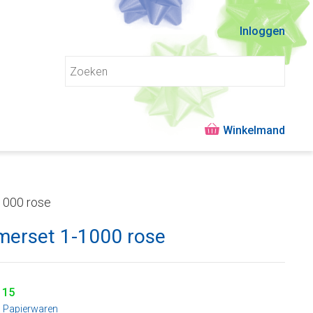
Inloggen
1000 rose
erset 1-1000 rose
115
:
Papierwaren