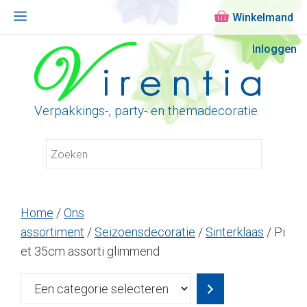
Menu
Ga
Inloggen
naar
de
inhoud
Verpakkings-, party- en themadecoratie
Home
/
Ons
assortiment
/
Seizoensdecoratie
/
Sinterklaas
/ Pi
et 35cm assorti glimmend
Een
categorie