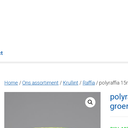
ct
Home
/
Ons assortiment
/
Krullint
/
Raffia
/ polyraffia 1
poly
groe