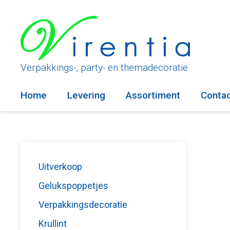
Ga
naar
de
inhoud
Verpakkings-, party- en themadecoratie
Home
Levering
Assortiment
Conta
Uitverkoop
Gelukspoppetjes
Verpakkingsdecoratie
Krullint