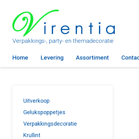
Ga
naar
de
inhoud
Verpakkings-, party- en themadecoratie
Home
Levering
Assortiment
Conta
Uitverkoop
Gelukspoppetjes
Verpakkingsdecoratie
Krullint