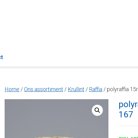
ct
Home
/
Ons assortiment
/
Krullint
/
Raffia
/ polyraffia 1
poly
167