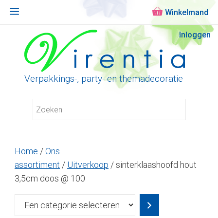
Menu
Ga
Inloggen
naar
de
inhoud
Verpakkings-, party- en themadecoratie
Home
/
Ons
assortiment
/
Uitverkoop
/ sinterklaashoofd hout
3,5cm doos @ 100
Een
categorie