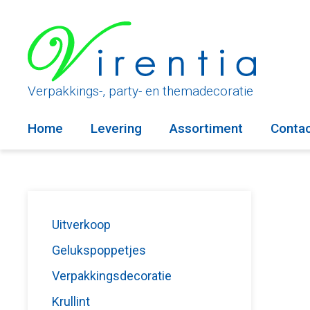
Ga
naar
de
inhoud
Verpakkings-, party- en themadecoratie
Home
Levering
Assortiment
Conta
Uitverkoop
Gelukspoppetjes
Verpakkingsdecoratie
Krullint