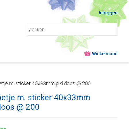
Inloggen
etje m. sticker 40x33mm p.kl.doos @ 200
betje m. sticker 40x33mm
.doos @ 200