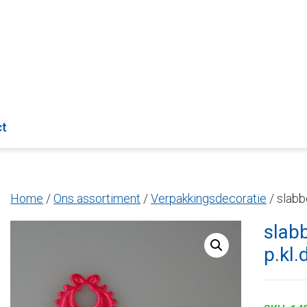
ct
Home
/
Ons assortiment
/
Verpakkingsdecoratie
/ slabb
slab
p.kl