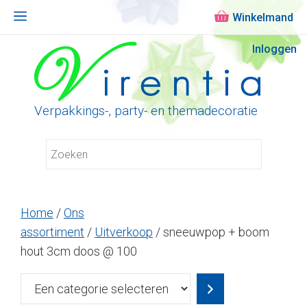
Menu
Ga
Inloggen
naar
de
inhoud
Verpakkings-, party- en themadecoratie
Home
/
Ons
assortiment
/
Uitverkoop
/ sneeuwpop + boom
hout 3cm doos @ 100
Een
categorie