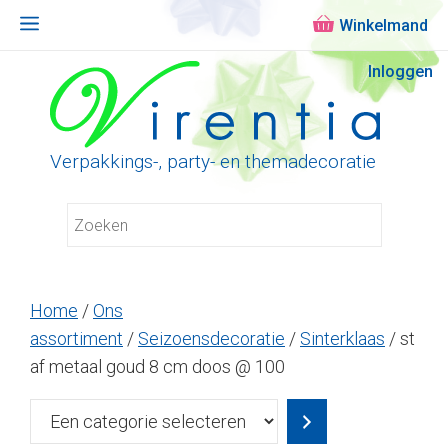
Menu
Ga
Inloggen
naar
de
inhoud
Verpakkings-, party- en themadecoratie
Home
/
Ons
assortiment
/
Seizoensdecoratie
/
Sinterklaas
/ st
af metaal goud 8 cm doos @ 100
Een
categorie