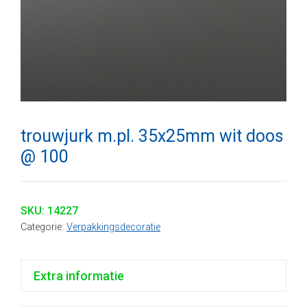
trouwjurk m.pl. 35x25mm wit doos
@ 100
SKU:
14227
Categorie:
Verpakkingsdecoratie
Extra informatie