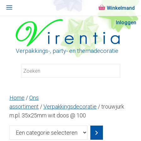
Menu
Ga
Inloggen
naar
de
inhoud
Verpakkings-, party- en themadecoratie
Home
/
Ons
assortiment
/
Verpakkingsdecoratie
/ trouwjurk
m.pl. 35x25mm wit doos @ 100
Een
categorie