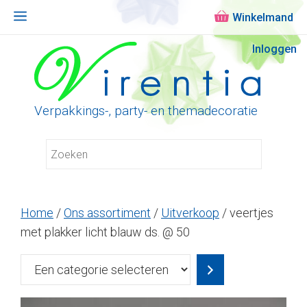
Menu
Ga
Inloggen
naar
de
inhoud
Verpakkings-, party- en themadecoratie
Home
/
Ons assortiment
/
Uitverkoop
/ veertjes
met plakker licht blauw ds. @ 50
Een
categorie
selecteren